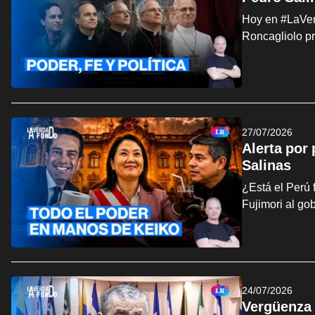
Hoy en #LaVerd
Roncagliolo p
27/07/2026
Alerta por
Salinas
¿Está el Perú 
Fujimori al go
24/07/2026
Vergüenza 