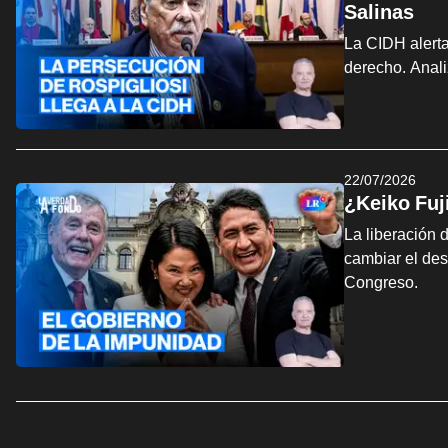
Salinas
La CIDH alerta
derecho. Anali
22/07/2026
¿Keiko Fuj
La liberación 
cambiar el des
Congreso.