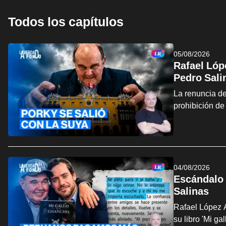
Todos los capítulos
05/08/2026
Rafael Lópe
Pedro Sali
La renuncia de
prohibición de
04/08/2026
Escándalo 
Salinas
Rafael López A
su libro 'Mi g