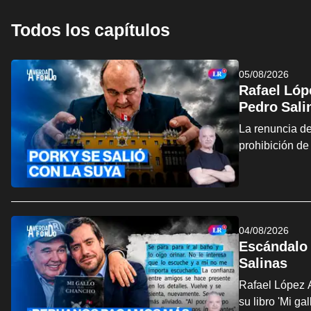
Todos los capítulos
05/08/2026
Rafael Lópe
Pedro Sali
La renuncia de
prohibición de
04/08/2026
Escándalo 
Salinas
Rafael López A
su libro 'Mi g