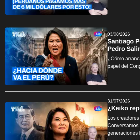
03/08/2026
Santiago P
Pedro Sali
¿Cómo arranca 
papel del Cong
31/07/2026
¿Keiko repe
Los creadores 
Conversamos so
generaciones f