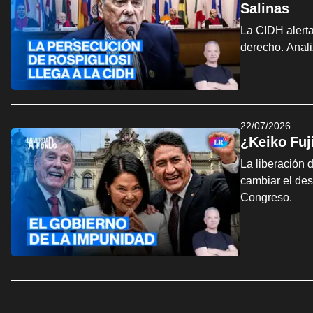
Salinas
La CIDH alerta
derecho. Anali
22/07/2026
¿Keiko Fuj
La liberación 
cambiar el des
Congreso.