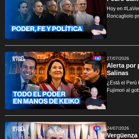
Hoy en #LaVerd
Roncagliolo p
27/07/2026
Alerta por
Salinas
¿Está el Perú 
Fujimori al go
24/07/2026
Vergüenza 