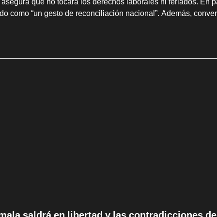
 asegura que no tocará los derechos laborales ni feriados. En pa
edo como “un gesto de reconciliación nacional”. Además, con
mala saldrá en libertad y las contradicciones d