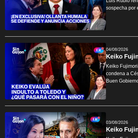
Luis Rubio ren
sospecha por 
04/08/2026
Keiko Fuji
Keiko Fujimori
condena a Cés
Buen Gobierno
03/08/2026
Keiko Fuji