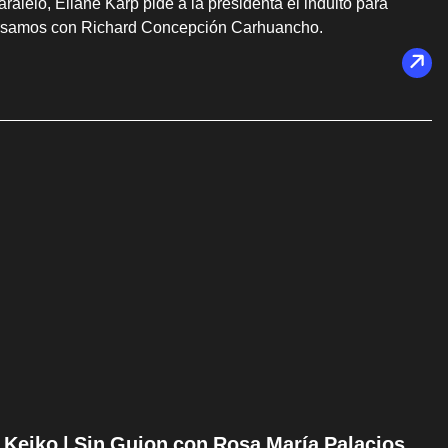
ralelo, Eliane Karp pide a la presidenta el indulto para
versamos con Richard Concepción Carhuancho.
e Keiko | Sin Guion con Rosa María Palacios