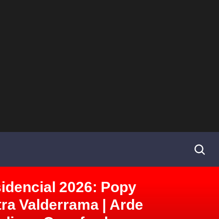
idencial 2026: Popy
tra Valderrama | Arde