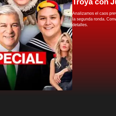
Troya con J
Analizamos el caos prev
la segunda ronda. Conv
detalles.