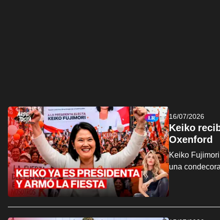
16/07/2026
Keiko reci
Oxenford
Keiko Fujimori
una condecora