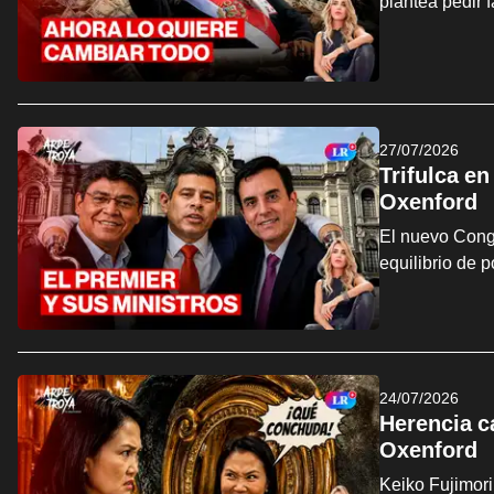
plantea pedir 
27/07/2026
Trifulca en
Oxenford
El nuevo Congr
equilibrio de 
24/07/2026
Herencia ca
Oxenford
Keiko Fujimori