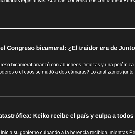
facultades legislativas. Además, conversamos con Marisol Pérez
 el Congreso bicameral: ¿El traidor era de Junto
eso bicameral arrancó con abucheos, trifulcas y una polémica 
poderes o el caos se mudó a dos cámaras? Lo analizamos junto 
tastrófica: Keiko recibe el país y culpa a todo
 inicia su gobierno culpando a la herencia recibida, mientras Pe