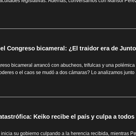
facultades legislativas. Además, conversamos con Marisol Pérez
 el Congreso bicameral: ¿El traidor era de Junto
eso bicameral arrancó con abucheos, trifulcas y una polémica 
poderes o el caos se mudó a dos cámaras? Lo analizamos junto 
tastrófica: Keiko recibe el país y culpa a todo
 inicia su gobierno culpando a la herencia recibida, mientras Pe