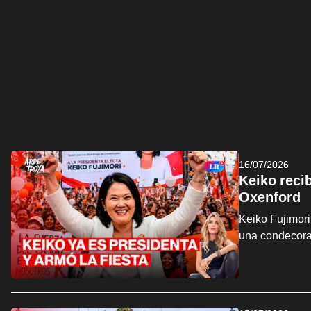
16/07/2026
Keiko reci
Oxenford
Keiko Fujimori
una condecora