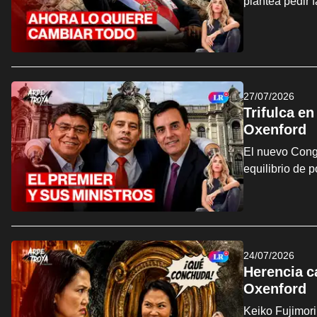
plantea pedir 
27/07/2026
Trifulca en
Oxenford
El nuevo Congr
equilibrio de 
24/07/2026
Herencia ca
Oxenford
Keiko Fujimori