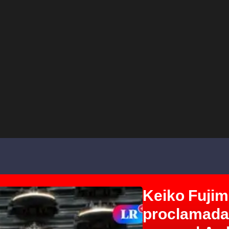
Keiko Fujim
proclamada 