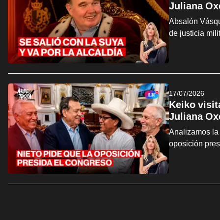
Juliana Ox
Absalón Vásque
de justicia mi
17/07/2026
Keiko visi
Juliana Ox
Analizamos la 
oposición pre