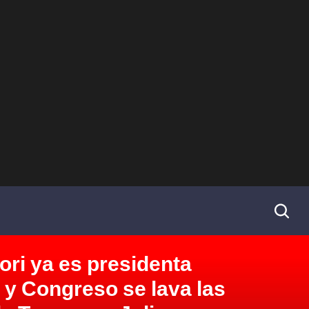
ori ya es presidenta
y Congreso se lava las