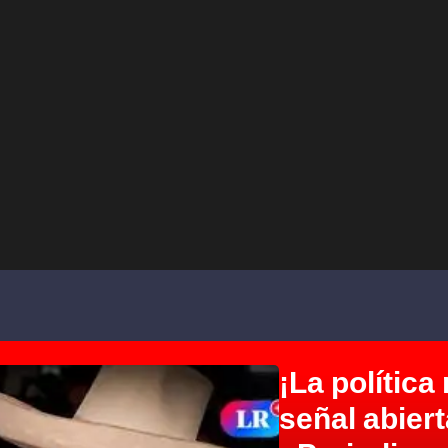
¡La polític
señal abiert