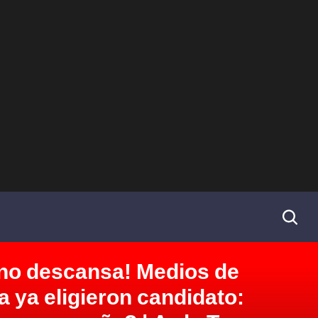
a no descansa! Medios de
a ya eligieron candidato: