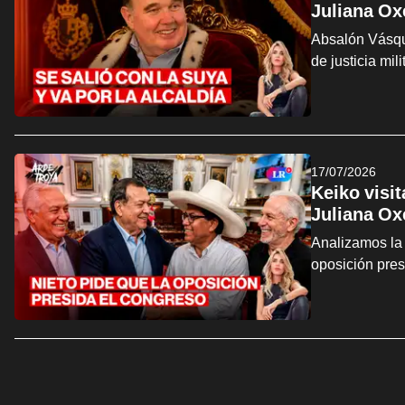
Juliana Ox
Absalón Vásque
de justicia mi
17/07/2026
Keiko visi
Juliana Ox
Analizamos la 
oposición pre