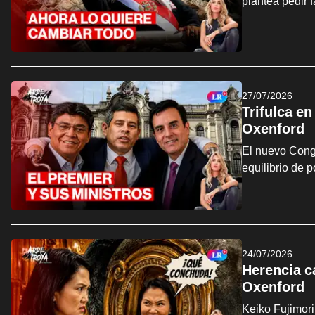
plantea pedir 
27/07/2026
Trifulca en
Oxenford
El nuevo Congr
equilibrio de 
24/07/2026
Herencia ca
Oxenford
Keiko Fujimori