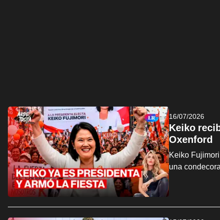
16/07/2026
Keiko reci
Oxenford
Keiko Fujimori
una condecora