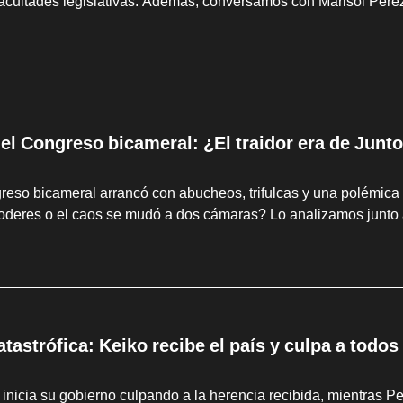
facultades legislativas. Además, conversamos con Marisol Pérez
 el Congreso bicameral: ¿El traidor era de Junto
eso bicameral arrancó con abucheos, trifulcas y una polémica 
poderes o el caos se mudó a dos cámaras? Lo analizamos junto 
tastrófica: Keiko recibe el país y culpa a todo
 inicia su gobierno culpando a la herencia recibida, mientras Pe