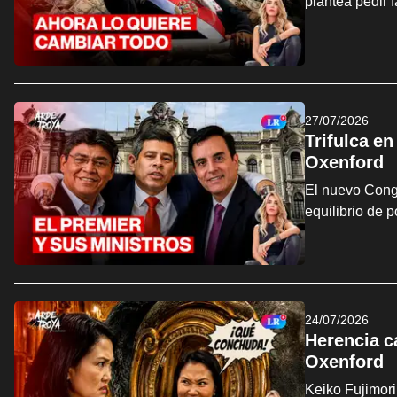
plantea pedir 
27/07/2026
Trifulca en
Oxenford
El nuevo Congr
equilibrio de 
24/07/2026
Herencia ca
Oxenford
Keiko Fujimori