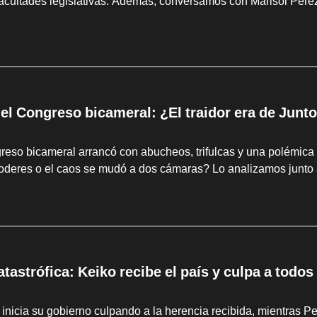
facultades legislativas. Además, conversamos con Marisol Pérez
 el Congreso bicameral: ¿El traidor era de Junto
eso bicameral arrancó con abucheos, trifulcas y una polémica 
poderes o el caos se mudó a dos cámaras? Lo analizamos junto 
tastrófica: Keiko recibe el país y culpa a todo
 inicia su gobierno culpando a la herencia recibida, mientras Pe