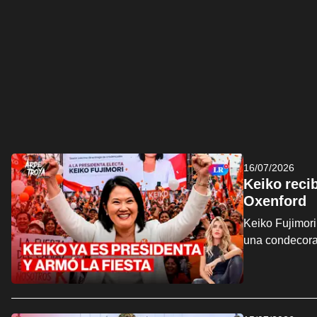
16/07/2026
Keiko reci
Oxenford
Keiko Fujimori
una condecora