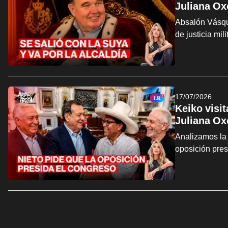
Juliana Ox
Absalón Vásque
de justicia mi
17/07/2026
Keiko visi
Juliana Ox
Analizamos la 
oposición pre