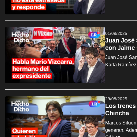
01/09/2025
Juan José 
con Jaime
Juan José Sant
Karla Ramírez 
29/08/2025
Los trenes
Chincha
Marcos Sifuent
generan. Ademá