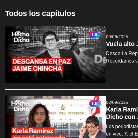
Todos los capítulos
09/09/2025
Vuela alto
Desde La Repúb
Recordamos su
02/09/2025
Karla Ramí
Dicho con
Los periodist
en vivo. Y, el 