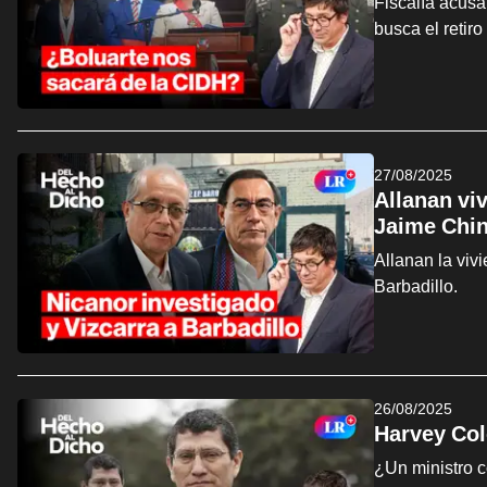
Fiscalía acusa
busca el retiro
27/08/2025
Allanan vi
Jaime Chi
Allanan la viv
Barbadillo.
26/08/2025
Harvey Col
¿Un ministro c