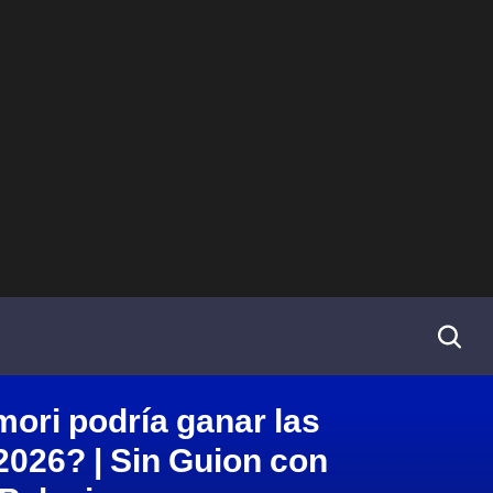
mori podría ganar las
2026? | Sin Guion con