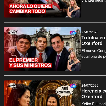
plantea pedir 
27/07/2026
Trifulca en
Oxenford
El nuevo Congr
equilibrio de 
24/07/2026
Herencia ca
Oxenford
Keiko Fujimori