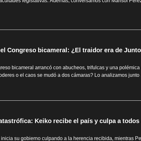
facultades legislativas. Además, conversamos con Marisol Pérez
 el Congreso bicameral: ¿El traidor era de Junto
eso bicameral arrancó con abucheos, trifulcas y una polémica 
poderes o el caos se mudó a dos cámaras? Lo analizamos junto 
tastrófica: Keiko recibe el país y culpa a todo
 inicia su gobierno culpando a la herencia recibida, mientras Pe