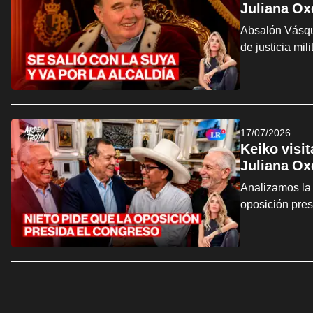
Juliana Ox
Absalón Vásque
de justicia mi
17/07/2026
Keiko visi
Juliana Ox
Analizamos la 
oposición pre