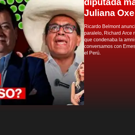
diputada má
Juliana Oxe
Ricardo Belmont anunci
paralelo, Richard Arce 
que condenaba la amnist
conversamos con Ernest
el Perú.