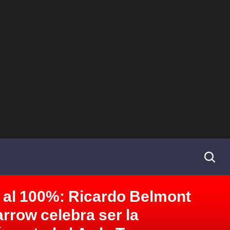
 al 100%: Ricardo Belmont
arrow celebra ser la