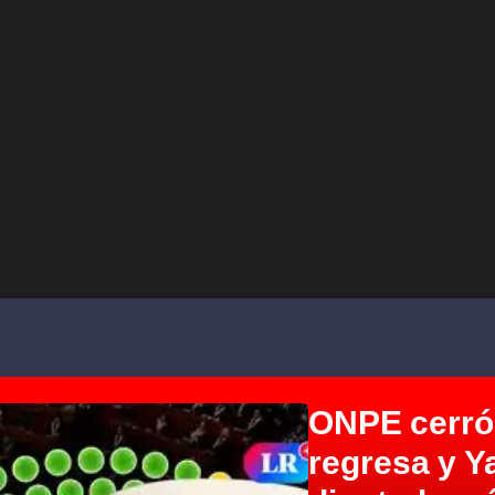
ONPE cerró
regresa y Y