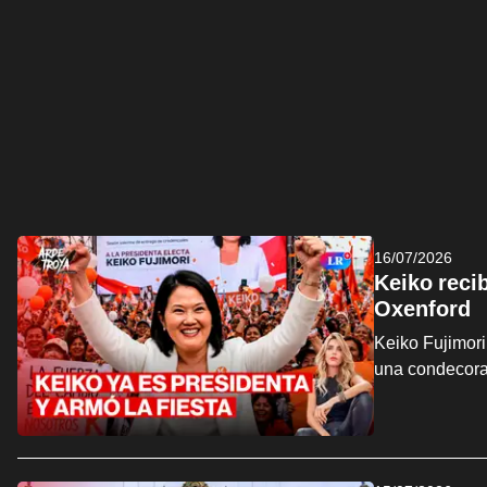
16/07/2026
Keiko reci
Oxenford
Keiko Fujimori
una condecora